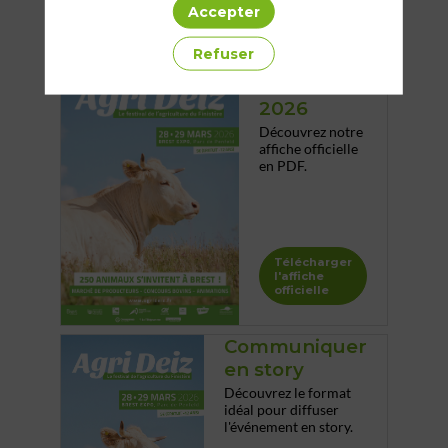
Accepter
Télécharger
les logos
Refuser
L'affiche
2026
Découvrez notre
affiche officielle
en PDF.
Télécharger
l'affiche
officielle
Communiquer
en story
Découvrez le format
idéal pour diffuser
l'événement en story.