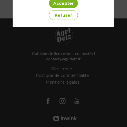
Accepter
Envoyer un message
Refuser
Cultivons le lien restons connectés !
contact@agrideiz.fr
Règlement
Politique de confidentialité
Mentions légales