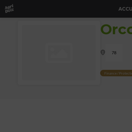
ACCU
Orc
78
Finance / Protecti