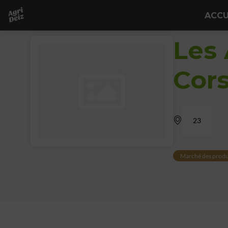
ACCU
Les 
Cor
23
Marché des produ